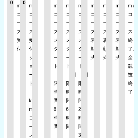
0
0
m）
m）
m）
m）
m）
m）
m）
m）
m）
コ
コ
コ
コ
コ
コ
コ
コ
コ
ー
ー
ー
ー
ー
ー
ー
ー
ー
ス
ス
ス
ス
ス
ス
ス
ス
ス
受
受
ス
ス
ス
表
表
表
終
付
付、
タ
タ
タ
彰
彰
彰
了、
シ
ー
ー
ー
式
式
式
全
ョ
ト
ト
ト
競
ー
（制
（制
（制
技
ト
限
限
限
終
（8
時
時
時
了
k
間
間
間
m）
8
6
2
コ
時
時
時
ー
間）
間）
間
ス
3