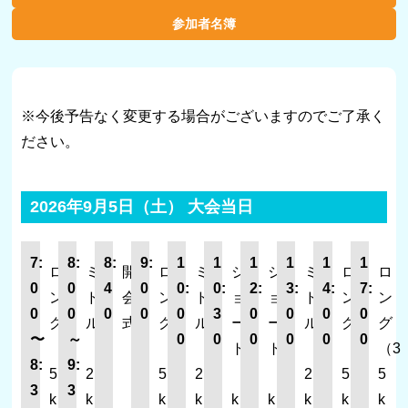
参加者名簿
※今後予告なく変更する場合がございますのでご了承く
ださい。
2026年9月5日（土） 大会当日
7:
8:
8:
9:
1
1
1
1
1
1
ロ
ミ
開
ロ
ミ
シ
シ
ミ
ロ
ロ
0
0
4
0
0:
0:
2:
3:
4:
7:
ン
ド
会
ン
ド
ョ
ョ
ド
ン
ン
0
0
0
0
0
3
0
0
0
0
グ
ル
式
グ
ル
ー
ー
ル
グ
グ
〜
～
0
0
0
0
0
0
（3
（2
（3
（2
ト
ト
（2
（3
（3
8:
9:
5
2
5
2
（8
（8
2
5
5
3
3
k
k
k
k
k
k
k
k
k