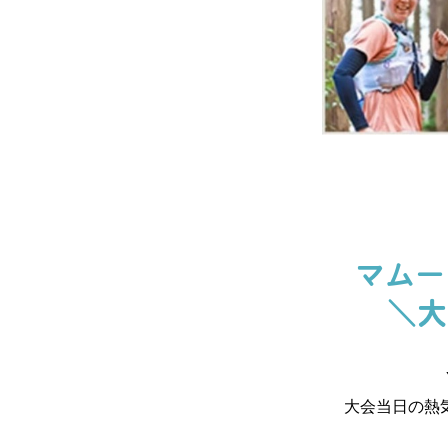
マムー
＼大
大会当日の熱